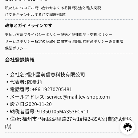
私たちについて
お問い合わせ
よくある質問
税金と輸入関税
注文をキャンセルする
注文履歷/追跡
政策とガイドラインです
支払い方法
プライバシーポリシー
配送と配達
返品・交換ポリシー
サービスポリシー
特定の商取引に関する注記
知的財産ポリシー
免責事項
保証ポリシー
会社登録情報
▪会社名:福州星萌信息科技有限公司
▪代表者:
陈曼莉
▪電話番号: +86 19270705481
▪メールアドレス: service@mail.
lev-shop.com
▪設立日:
2020-11-20
▪納税者番号: 91350105MA353FCR11
▪住所: 福州市马尾区湖里路27号1#楼2-89A室(自贸试验区
内)