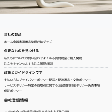
当社の製品
ホーム
食器
書道用品
整理収納グッズ
必要なものを見つける
私たちについて
お問い合わせ
よくある質問
税金と輸入関税
注文をキャンセルする
注文履歷/追跡
政策とガイドラインです
支払い方法
プライバシーポリシー
配送と配達
返品・交換ポリシー
サービスポリシー
特定の商取引に関する注記
知的財産ポリシー
免責事項
保証ポリシー
会社登録情報
▪会社名:福州星萌信息科技有限公司